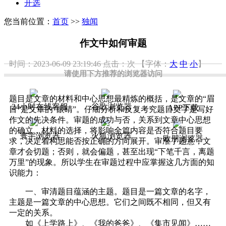
开选
您当前位置：
首页
>>
独闻
作文中如何审题
时间：2023-06-09 23:19:46
点击：
次
【字体：
大
中
小
】
请使用下方推荐的浏览器访问
题目是文章的材料和中心思想最精炼的概括，是文章的“眉
24小时在线客服
谷歌浏览器
APP下载
目”是文章的“眼睛”。仔细分析和反复考究题目文字是写好
作文的先决条件。审题的成功与否，关系到文章中心思想
的确立，材料的选择，将影响全篇内容是否符合题目要
寰宇浏览器
火狐浏览器
欧朋浏览器
求，决定着构思能否按正确的方向展开。审准了题意，文
章才会切题；否则，就会偏题，甚至出现“下笔千言，离题
万里”的现象。所以学生在审题过程中应掌握这几方面的知
识能力：
一、审清题目蕴涵的主题。题目是一篇文章的名字，
主题是一篇文章的中心思想。它们之间既不相同，但又有
一定的关系。
如《上学路上》、《我的爸爸》、《集市见闻》……