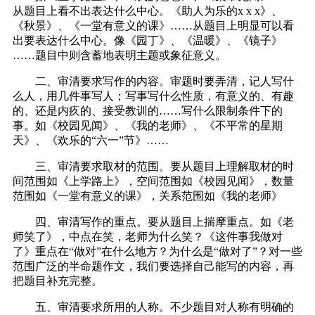
从题目上看不出表达什么中心。《助人为乐的x x x》、
《秋景》、《一堂有意义的课》……从题目上明显可以看
出要表达什么中心。像《园丁》、《温暖》、《镜子》
……题目中则含蓄地表明主题或象征意义。
二、审清要求写作的内容。审题时要弄清，记人写什
么人，用几件事写人；写事写什么性质，有意义的、有趣
的、还是内疚的、接受教训的……写什么限制条件下的
事。如《校园见闻》、《我的老师》、《不平常的星期
天》、《欢乐的“六一”节》……
三、审清要求取材的范围。要从题目上理解取材的时
间范围如《上学路上》，空间范围如《校园见闻》，数量
范围如《一堂有意义的课》，关系范围如《我的老师》
四、审清写作的重点。要从题目上揣摩重点。如《老
师笑了》，中点在笑，老师为什么笑？《这件事我做对
了》重点在“做对”在什么地方？为什么是“做对了”？对一些
范围广泛的半命题作文，我们要选择自己能写的内容，再
把题目补充完整。
五、审清要求所用的人称。不少题目对人称有明确的